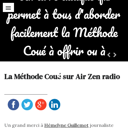
permet à tous d'aborder
facilement la Méthode
Coué à offrir ou à
s'offrir !
La Méthode Coué sur Air Zen radio
PARTAGER LA PAGE
Un grand merci à
Hémelyne Guillemot
journaliste