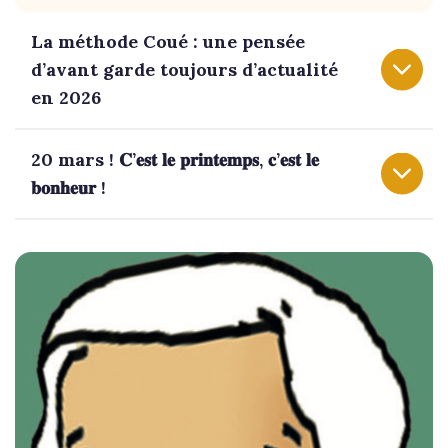
La méthode Coué : une pensée
d’avant garde toujours d’actualité
en 2026
20 mars ! 𝐂’𝐞𝐬𝐭 𝐥𝐞 𝐩𝐫𝐢𝐧𝐭𝐞𝐦𝐩𝐬, 𝐜’𝐞𝐬𝐭 𝐥𝐞
𝐛𝐨𝐧𝐡𝐞𝐮𝐫 !