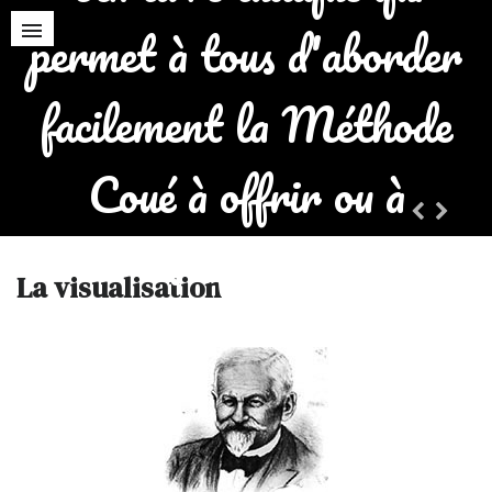
réside dans la
permet à tous d'aborder
connaissance de la
facilement la Méthode
supériorité de
Coué à offrir ou à
l’imagination sur la
s'offrir !
volonté.”
La visualisation