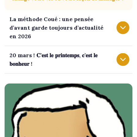
La méthode Coué : une pensée
d’avant garde toujours d’actualité
en 2026
20 mars ! 𝐂’𝐞𝐬𝐭 𝐥𝐞 𝐩𝐫𝐢𝐧𝐭𝐞𝐦𝐩𝐬, 𝐜’𝐞𝐬𝐭 𝐥𝐞
𝐛𝐨𝐧𝐡𝐞𝐮𝐫 !