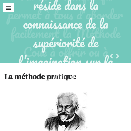
réside dans la
connaissance de la
supériorité de
l’imagination sur la
volonté.”
La méthode pratique